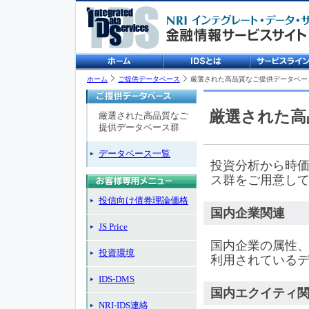
ホーム
ご提供データベース
厳選された高品質なご提供データベー
厳選された高
厳選された高品質なご
提供データベース群
データベース一覧
投資分析から時
ス群をご用意し
投信向け債券理論価格
国内企業関連
JS Price
国内企業の属性
投資環境
利用されている
IDS-DMS
国内エクイティ
NRI-IDS連絡